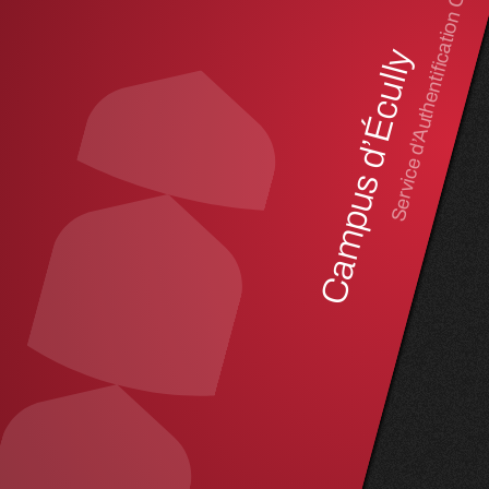
Service d’Authentification Central
Campus d’Écully